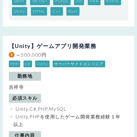
Swift
VB.NET
PLSQL
VB
VBA
Kotlin
Unity
HTML
C++
Rust
【Unity】ゲームアプリ開発業務
～500,000円
PHP
C#
Unity
サーバーサイドエンジニア
勤務地
吉祥寺
必須スキル
Unity,C#,PHP,MySQL
Unity,PHPを使用したゲーム開発業務経験１年
以上
仕事内容