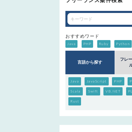
フリーランス案件検索
おすすめワード
Java
PHP
Ruby
Python
フレー
言語から探す
Java
JavaScript
PHP
P
Scala
Swift
VB.NET
P
Rust