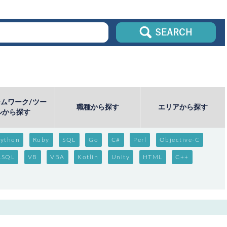
ムワーク/ツー
職種から探す
エリアから探す
ルから探す
ython
Ruby
SQL
Go
C#
Perl
Objective-C
LSQL
VB
VBA
Kotlin
Unity
HTML
C++