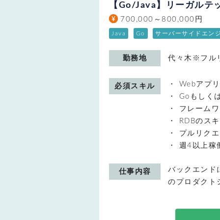
【Go/Java】リーガルテ
700,000～800,000円
Java
Go
サーバーサイドエン
勤務地
代々木※フル
Webアプ
必須スキル
Goもしく
フレームワ
RDBのス
プルリクエ
週4以上稼
バックエンド
仕事内容
のプロダクト