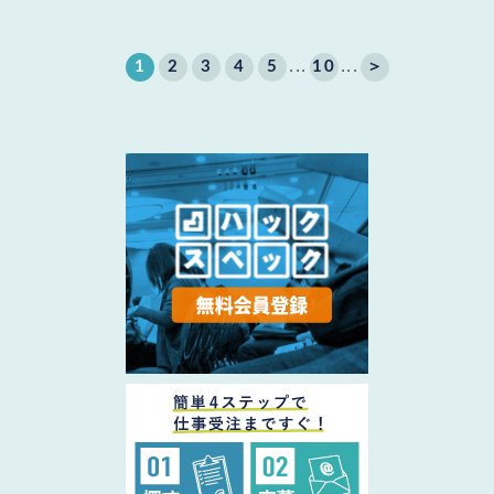
...
...
1
2
3
4
5
10
＞