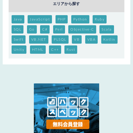
エリアから探す
Java
JavaScript
PHP
Python
Ruby
SQL
Go
C#
Perl
Objective-C
Scala
Swift
VB.NET
PLSQL
VB
VBA
Kotlin
Unity
HTML
C++
Rust