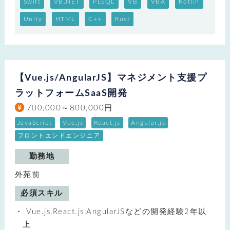
Swift
VB.NET
PLSQL
VB
VBA
Kotlin
Unity
HTML
C++
Rust
【Vue.js/AngularJS】マネジメント支援プ
ラットフォームSaaS開発
700,000～800,000円
JavaScript
Vue.js
React.js
Angular.js
フロントエンドエンジニア
勤務地
外苑前
必須スキル
Vue.js,React.js,AngularJSなどの開発経験2年以
上