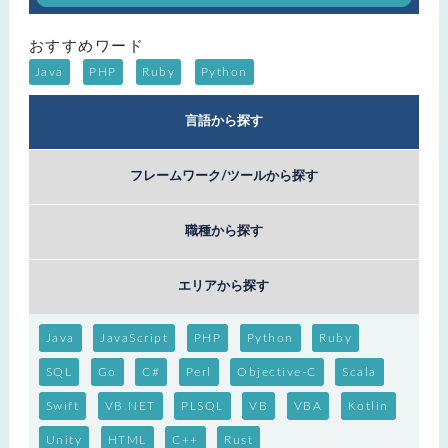
おすすめワード
Java
PHP
Ruby
Python
言語から探す
フレームワーク/ツールから探す
職種から探す
エリアから探す
Java
JavaScript
PHP
Python
Ruby
SQL
Go
C#
Perl
Objective-C
Scala
Swift
VB.NET
PLSQL
VB
VBA
Kotlin
Unity
HTML
C++
Rust