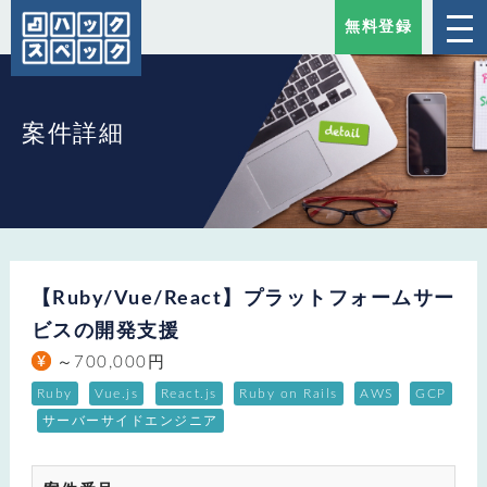
無料登録
案件詳細
【Ruby/Vue/React】プラットフォームサー
ビスの開発支援
～700,000円
Ruby
Vue.js
React.js
Ruby on Rails
AWS
GCP
サーバーサイドエンジニア