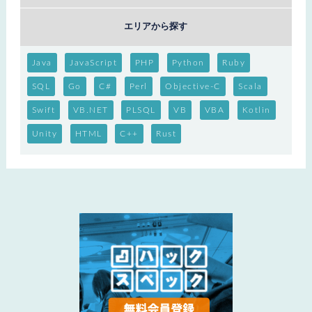
エリアから探す
Java
JavaScript
PHP
Python
Ruby
SQL
Go
C#
Perl
Objective-C
Scala
Swift
VB.NET
PLSQL
VB
VBA
Kotlin
Unity
HTML
C++
Rust