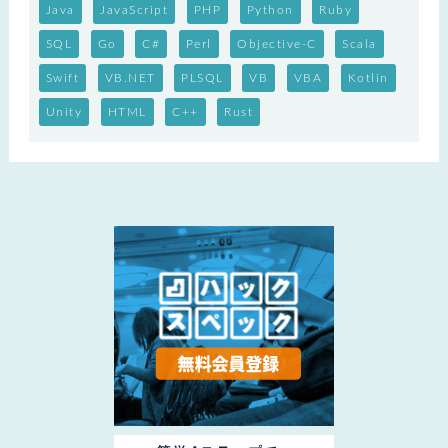
Java
JavaScript
PHP
Python
Ruby
SQL
Go
C#
Perl
Objective-C
Scala
Swift
VB.NET
PLSQL
VB
VBA
Kotlin
Unity
HTML
C++
Rust